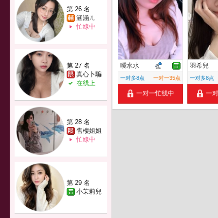
第 26 名
涵涵ㄦ
忙線中
第 27 名
曖水水
羽希兒
真心卜騙
一对多8点
一对一35点
一对多8点
在线上
一对一忙线中
一
第 28 名
售樓姐姐
忙線中
第 29 名
小茉莉兒