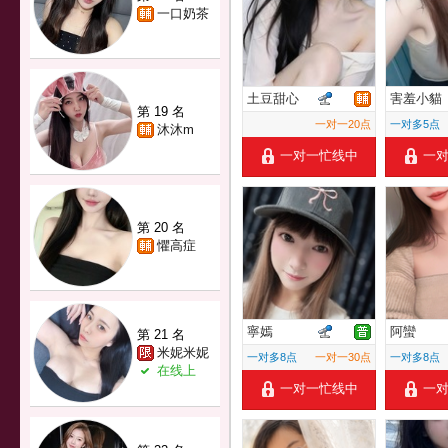
一口奶茶
土豆甜心
害羞小貓
第 19 名
一对一20点
一对多5点
沐沐m
一对一忙线中
一
第 20 名
懼高症
寧嫣
阿蠻
第 21 名
米妮米妮
一对多8点
一对一30点
一对多8点
在线上
一对一忙线中
一