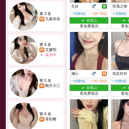
瓦娃
玫瑰之吻
第 3 名
一对多8点
一对一30点
一对多8点
九尾奈奈
在线上
看免费视讯
看免
第 4 名
艾媛熙
表演中
瀾心
我是舒舒
第 5 名
一对多8点
一对一35点
一对多6点
剛升大三
在线上
看免费视讯
看免
第 6 名
零距離