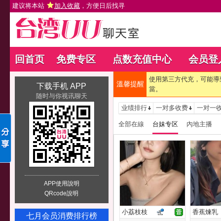
建议将本站
加入收藏
，方便日后找寻
回首页
免费专区
点数充值中心
会员登
使用第三方代充，可能導
溫馨提醒
下载手机 APP
當。
随时与你视讯聊天
业绩排行
一对多收费
一对一
全部在線
台妹专区
內地主播
APP使用說明
QRcode說明
小荔枝枝
香蕉煉乳
七月会员消费排行榜