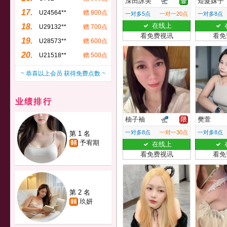
深田詠美
短髮妹子
17.
U24564**
赠 800点
一对多5点
一对一20点
一对多8点
在线上
18.
U29132**
赠 700点
看免费视讯
看免
19.
U28573**
赠 600点
20.
U21518**
赠 500点
~ 恭喜以上会员 获得免费点数 ~
业绩排行
柚子袖
樊萱
一对多8点
一对一30点
一对多8点
第 1 名
予宥期
在线上
看免费视讯
看免
第 2 名
玖妍