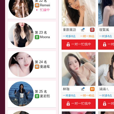
第 22 名
Remeii
忙線中
童顏童語
筱緊嵐
第 23 名
一对多8点
一对一30点
一对多8点
Moona
一对一忙线中
一
第 24 名
蔓越莓
林珈
涵涵ㄦ
第 25 名
一对多8点
一对一40点
一对多8点
夏若熙
一对一忙线中
一