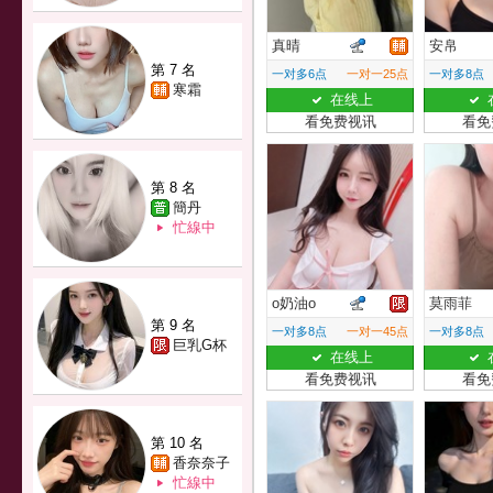
真晴
安帛
第 7 名
一对多6点
一对一25点
一对多8点
寒霜
在线上
看免费视讯
看免
第 8 名
簡丹
忙線中
o奶油o
莫雨菲
第 9 名
一对多8点
一对一45点
一对多8点
巨乳G杯
在线上
看免费视讯
看免
第 10 名
香奈奈子
忙線中