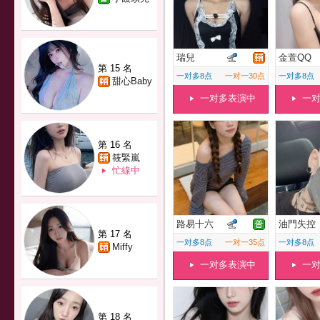
瑞兒
金萱QQ
第 15 名
一对多8点
一对一30点
一对多8点
甜心Baby
一对多表演中
一
第 16 名
筱緊嵐
忙線中
路易十六
油門失控
第 17 名
一对多8点
一对一35点
一对多8点
Miffy
一对多表演中
一
第 18 名