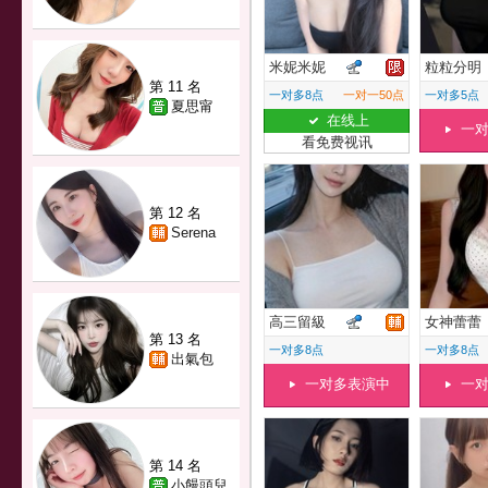
米妮米妮
粒粒分明
第 11 名
一对多8点
一对一50点
一对多5点
夏思甯
在线上
一
看免费视讯
第 12 名
Serena
高三留級
女神蕾蕾
第 13 名
一对多8点
一对多8点
出氣包
一对多表演中
一
第 14 名
小饅頭兒